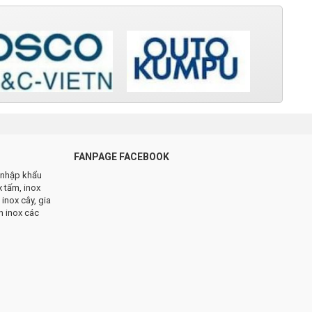
FANPAGE FACEBOOK
n nhập khẩu
x tấm, inox
 inox cây, gia
n inox các