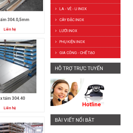
LA - VÊ - U INOX
 tấm 304.0,5mm
CÂY ĐẶC INOX
Liên hệ
LƯỚI INOX
PHỤ KIỆN INOX
GIA CÔNG - CHẾ TẠO
HỖ TRỢ TRỰC TUYẾN
ox tấm 304.40
Hotline
Liên hệ
BÀI VIẾT NỔI BẬT