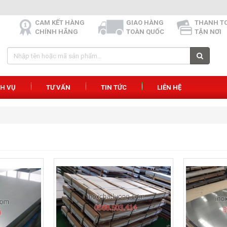
CAM KẾT HÀNG
GIAO HÀNG
THANH T
CHÍNH HÃNG
TOÀN QUỐC
TẬN NƠI
CH VỤ
TƯ VẤN
TIN TỨC
LIÊN HỆ