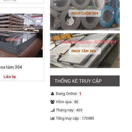
nox tấm 304
Liên hệ
THỐNG KÊ TRUY CẬP
Đang Online :
1
Hôm qua : 82
Tháng này : 439
Tổng truy cập : 173985