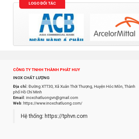
LOGO ĐỐI TÁC
CÔNG TY TNHH THÀNH PHÁT HUY
INOX CHẤT LƯỢNG
Địa chỉ:
Đường XTT30, Xã Xuân Thới Thượng, Huyện Hóc Môn, Thành
phố Hồ Chí Minh
Email:
inoxchatluongvn@gmail.com
Web
:
https://www.inoxchatluong.com/
Hệ thống:
https://tphvn.com