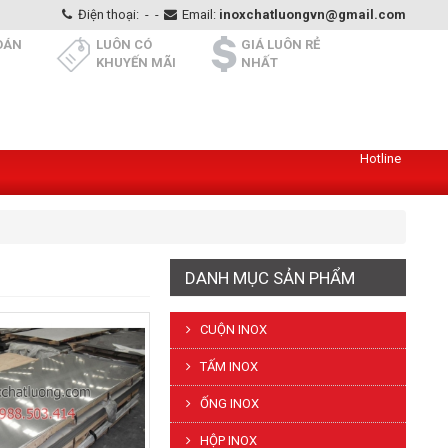
Điện thoại:
-
-
Email:
inoxchatluongvn@gmail.com
OÁN
LUÔN CÓ
GIÁ LUÔN RẺ
KHUYẾN MÃI
NHẤT
Hotline
DANH MỤC SẢN PHẨM
CUỘN INOX
TẤM INOX
ỐNG INOX
HỘP INOX