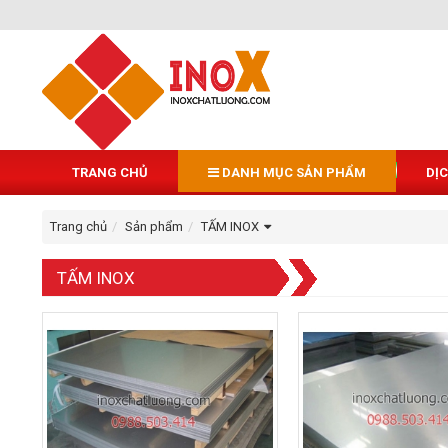
TRANG CHỦ
DANH MỤC SẢN PHẨM
DỊ
Trang chủ
Sản phẩm
TẤM INOX
TẤM INOX