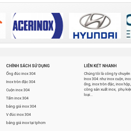
CHÍNH SÁCH SỬ DỤNG
LIÊN KẾT NHANH
Ống đúc inox 304
Chúng tôi là công ty chuyê
Inox 304: như inox cuộn, ino
Inox tròn đặc 304
ống, inox tròn đặc, inox hộp,
công sản xuất inox, phụ kiệ
Cuộn inox 304
loại...
Tấm inox 304
bảng giá inox 304
V đúc inox 304
bảng giá inox tại tphcm