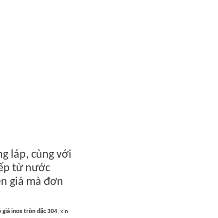
g láp, cùng với
iếp từ nước
ên giá mà đơn
 giá inox tròn đặc 304
, xin