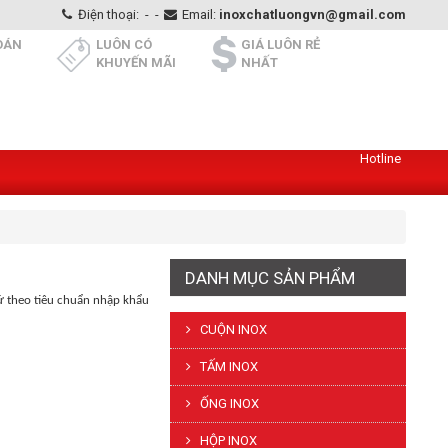
Điện thoại:
-
-
Email:
inoxchatluongvn@gmail.com
OÁN
LUÔN CÓ
GIÁ LUÔN RẺ
KHUYẾN MÃI
NHẤT
Hotline
DANH MỤC SẢN PHẨM
ứ theo tiêu chuẩn nhập khẩu
CUỘN INOX
TẤM INOX
ỐNG INOX
HỘP INOX