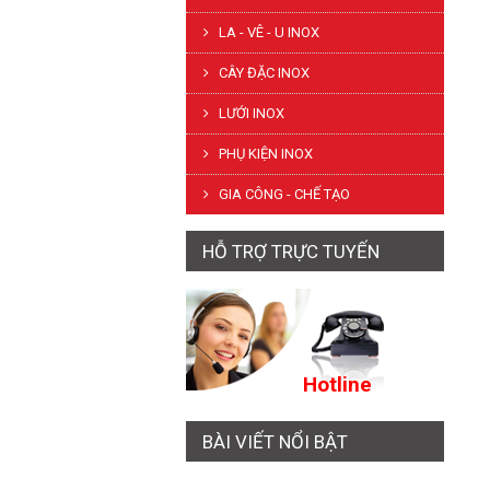
LA - VÊ - U INOX
CÂY ĐẶC INOX
LƯỚI INOX
PHỤ KIỆN INOX
GIA CÔNG - CHẾ TẠO
HỖ TRỢ TRỰC TUYẾN
Hotline
BÀI VIẾT NỔI BẬT