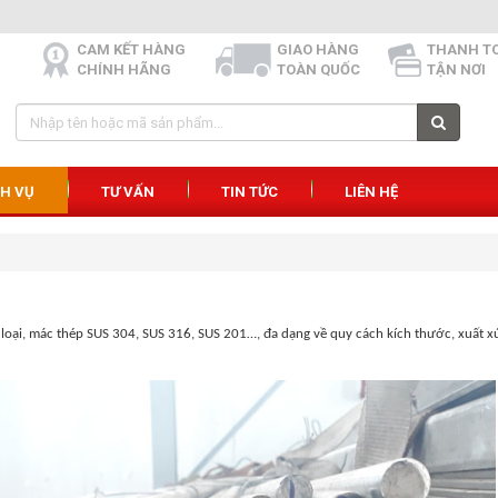
CAM KẾT HÀNG
GIAO HÀNG
THANH T
CHÍNH HÃNG
TOÀN QUỐC
TẬN NƠI
CH VỤ
TƯ VẤN
TIN TỨC
LIÊN HỆ
oại, mác thép SUS 304, SUS 316, SUS 201…, đa dạng về quy cách kích thước, xuất x