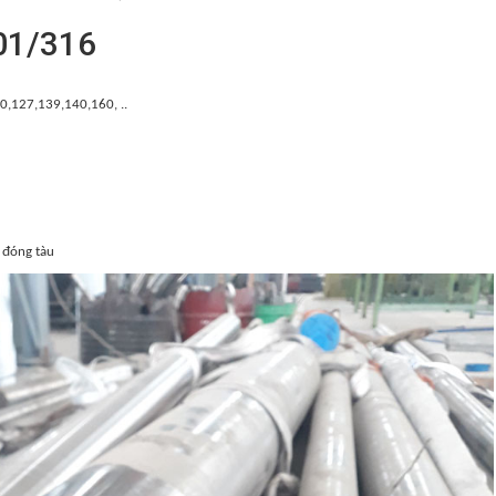
201/316
127,139,140,160, ..
, đóng tàu