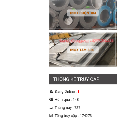
THỐNG KÊ TRUY CẬP
Đang Online :
1
Hôm qua : 148
Tháng này : 727
Tổng truy cập : 174273