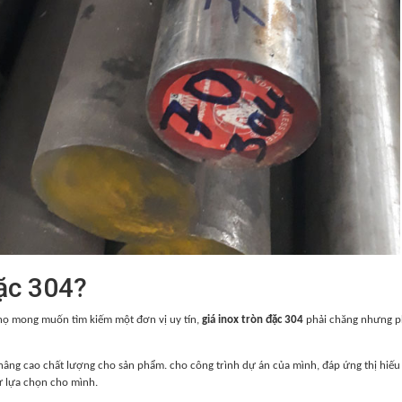
đặc 304?
họ mong muốn tìm kiếm một đơn vị uy tín,
giá inox tròn đặc 304
phải chăng nhưng ph
 nâng cao chất lượng cho sản phẩm. cho công trình dự án của mình, đáp ứng thị hiế
ự lựa chọn cho mình.