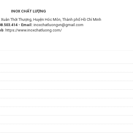
INOX CHẤT LƯỢNG
Xuân Thới Thượng, Huyện Hóc Môn, Thành phố Hồ Chí Minh
8.503.414 -
Email:
inoxchatluongvn@gmail.com
eb
:
https://www.inoxchatluong.com/