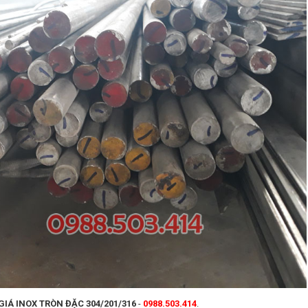
GIÁ INOX TRÒN ĐẶC 304/201/316
-
0988.503.414
.