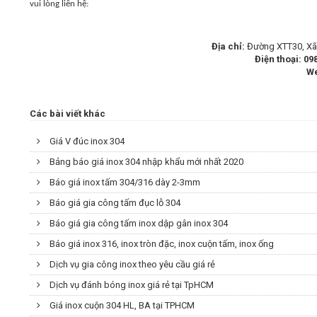
vui lòng liên hệ:
Địa chỉ:
Đường XTT30, Xã 
Điện thoại:
098
W
Các bài viết khác
Giá V đúc inox 304
Bảng báo giá inox 304 nhập khẩu mới nhất 2020
Báo giá inox tấm 304/316 dày 2-3mm
Báo giá gia công tấm đục lỗ 304
Báo giá gia công tấm inox dập gân inox 304
Báo giá inox 316, inox tròn đặc, inox cuộn tấm, inox ống
Dịch vụ gia công inox theo yêu cầu giá rẻ
Dịch vụ đánh bóng inox giá rẻ tại TpHCM
Giá inox cuộn 304 HL, BA tại TPHCM