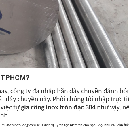
tại TPHCM?
nay, công ty đã nhập hẳn dây chuyền đánh bón
át dây chuyền này. Phôi chúng tôi nhập trực t
 việc tự
gia công inox tròn đặc 304
như vậy, n
anh.
HCM,
inoxchatluong.com
sẽ là đơn vị uy tín tạo niềm tin cho bạn, Mọi nhu cầu cần
báo