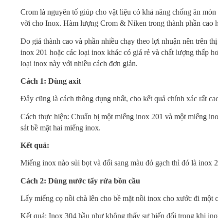
Crom là nguyên tố giúp cho vật liệu có khả năng chống ăn mòn t
vời cho Inox. Hàm lượng Crom & Niken trong thành phần cao h
Do giá thành cao và phần nhiều chạy theo lợi nhuận nên trên th
inox 201 hoặc các loại inox khác có giá rẻ và chất lượng thấp 
loại inox này với nhiều cách đơn giản.
Cách 1: Dùng axit
Đây cũng là cách thông dụng nhất, cho kết quả chính xác rất cao,
Cách thực hiện: Chuẩn bị một miếng inox 201 và một miếng inox
sát bề mặt hai miếng inox.
Kết quả:
Miếng inox nào sủi bọt và đổi sang màu đỏ gạch thì đó là inox 
Cách 2: Dùng nước tẩy rửa bồn cầu
Lấy miếng cọ nồi chà lên cho bề mặt nồi inox cho xước đi một c
Kết quả: Inox 304 hầu như không thấy sự biến đổi trong khi in