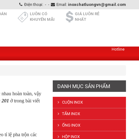
Điện thoại:
-
-
Email:
inoxchatluongvn@gmail.com
OÁN
LUÔN CÓ
GIÁ LUÔN RẺ
KHUYẾN MÃI
NHẤT
Hotline
DANH MỤC SẢN PHẨM
c nhau hoàn toàn, vậy
à 201
ở trong bài viết
CUỘN INOX
TẤM INOX
ỐNG INOX
 tỉ lệ pha trộn các
HỘP INOX