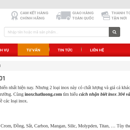
CAM KẾT HÀNG
GIAO HÀNG
THANH T
CHÍNH HÃNG
TOÀN QUỐC
TẬN NƠI
CH VỤ
TƯ VẤN
TIN TỨC
LIÊN HỆ
1
201
iến nhất hiện nay. Nhưng 2 loại inox này có chất lượng và giá cả khá
ị trường. Cùng
inoxchatluong.com
tìm hiểu
cách nhận biết inox 304 v
 các loại inox.
 Crom, Đồng, Sắt, Carbon, Mangan, Silic, Molypden, Titan, … Tùy theo