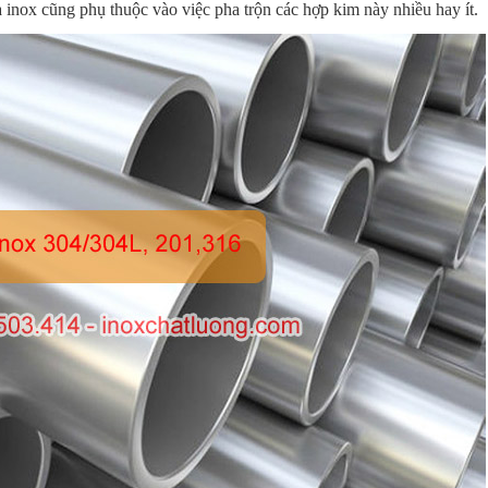
 inox cũng phụ thuộc vào việc pha trộn các hợp kim này nhiều hay ít.