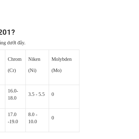
 201?
ảng dưới đây.
Chrom
Niken
Molybden
(Cr)
(Ni)
(Mo)
16.0-
3.5 - 5.5
0
18.0
17.0
8.0 -
0
-19.0
10.0