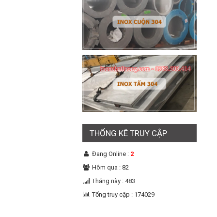
THỐNG KÊ TRUY CẬP
Đang Online :
2
Hôm qua : 82
Tháng này : 483
Tổng truy cập : 174029