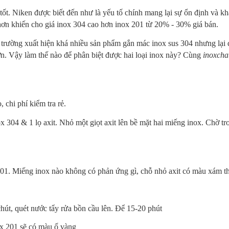
ốt. Niken được biết đến như là yếu tố chính mang lại sự ổn định và kh
ơn khiến cho giá inox 304 cao hơn inox 201 từ 20% - 30% giá bán.
ị trường xuất hiện khá nhiều sản phẩm gắn mác inox sus 304 nhưng lại 
hơn. Vậy làm thế nào để phân biệt được hai loại inox này? Cùng
inoxcha
 chi phí kiểm tra rẻ.
 304 & 1 lọ axit. Nhỏ một giọt axit lên bề mặt hai miếng inox. Chờ t
201. Miếng inox nào không có phản ứng gì, chỗ nhỏ axit có màu xám th
hút, quét nước tẩy rửa bồn cầu lên. Để 15-20 phút
ox 201 sẽ có màu ố vàng