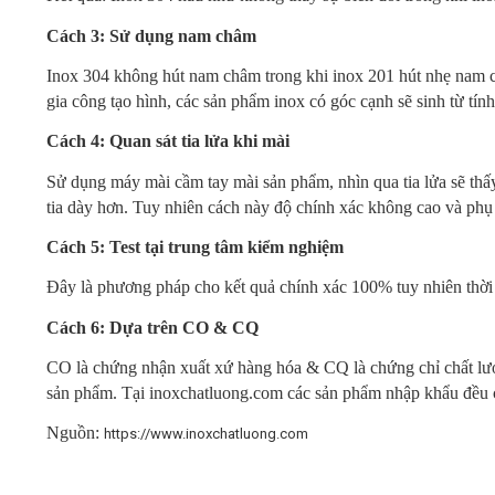
Cách 3: Sử dụng nam châm
Inox 304 không hút nam châm trong khi inox 201 hút nhẹ nam c
gia công tạo hình, các sản phẩm inox có góc cạnh sẽ sinh từ t
Cách 4: Quan sát tia lửa khi mài
Sử dụng máy mài cầm tay mài sản phẩm, nhìn qua tia lửa sẽ thấy 
tia dày hơn. Tuy nhiên cách này độ chính xác không cao và phụ
Cách 5: Test tại trung tâm kiểm nghiệm
Đây là phương pháp cho kết quả chính xác 100% tuy nhiên thời g
Cách 6: Dựa trên CO & CQ
CO là chứng nhận xuất xứ hàng hóa & CQ là chứng chỉ chất lư
sản phẩm. Tại inoxchatluong.com các sản phẩm nhập khẩu đều 
Nguồn:
https://www.inoxchatluong.com