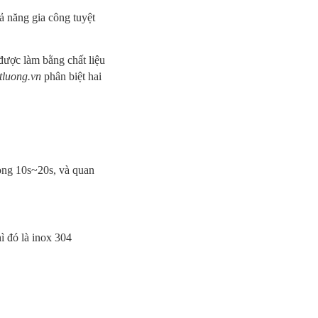
ả năng gia công tuyệt
được làm bằng chất liệu
tluong.vn
phân biệt hai
rong 10s~20s, và quan
ì đó là inox 304