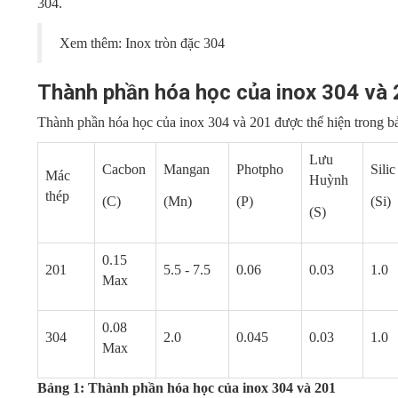
304.
Xem thêm:
Inox tròn đặc 304
Thành phần hóa học của inox 304 và
Thành phần hóa học của inox 304 và 201 được thể hiện trong b
Lưu
Cacbon
Mangan
Photpho
Silic
Mác
Huỳnh
thép
(C)
(Mn)
(P)
(Si)
(S)
0.15
201
5.5 - 7.5
0.06
0.03
1.0
Max
0.08
304
2.0
0.045
0.03
1.0
Max
Bảng 1: Thành phần hóa học của inox 304 và 201