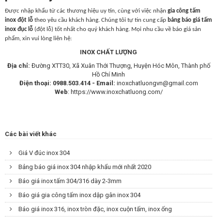
Được nhập khẩu từ các thương hiệu uy tín, cùng với việc nhận
gia công tấm
inox đột lỗ
theo yêu cầu khách hàng. Chúng tôi tự tin cung cấp
bảng báo giá tấm
inox đục lỗ
(đột lỗ) tốt nhất cho quý khách hàng. Mọi nhu cầu về báo giá sản
phẩm, xin vui lòng liên hệ:
INOX CHẤT LƯỢNG
Địa chỉ:
Đường XTT30, Xã Xuân Thới Thượng, Huyện Hóc Môn, Thành phố
Hồ Chí Minh
Điện thoại:
0988.503.414 -
Email:
inoxchatluongvn@gmail.com
Web
:
https://www.inoxchatluong.com/
Các bài viết khác
Giá V đúc inox 304
Bảng báo giá inox 304 nhập khẩu mới nhất 2020
Báo giá inox tấm 304/316 dày 2-3mm
Báo giá gia công tấm inox dập gân inox 304
Báo giá inox 316, inox tròn đặc, inox cuộn tấm, inox ống