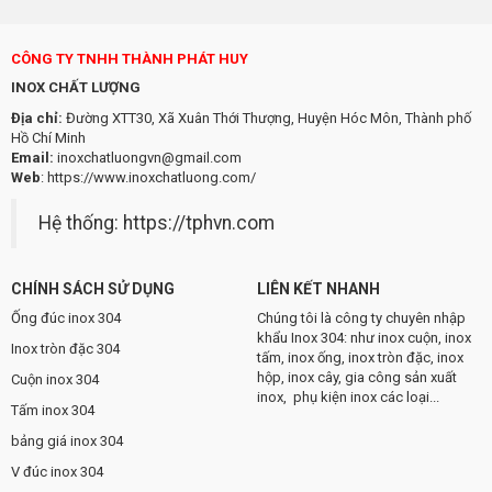
CÔNG TY TNHH THÀNH PHÁT HUY
INOX CHẤT LƯỢNG
Địa chỉ:
Đường XTT30, Xã Xuân Thới Thượng, Huyện Hóc Môn, Thành phố
Hồ Chí Minh
Email:
inoxchatluongvn@gmail.com
Web
:
https://www.inoxchatluong.com/
Hệ thống:
https://tphvn.com
CHÍNH SÁCH SỬ DỤNG
LIÊN KẾT NHANH
Ống đúc inox 304
Chúng tôi là công ty chuyên nhập
khẩu Inox 304: như inox cuộn, inox
Inox tròn đặc 304
tấm, inox ống, inox tròn đặc, inox
hộp, inox cây, gia công sản xuất
Cuộn inox 304
inox, phụ kiện inox các loại...
Tấm inox 304
bảng giá inox 304
V đúc inox 304