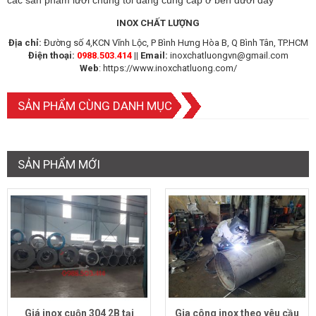
các sản phẩm lưới chúng tôi đang cung cấp ở bên dưới đây
INOX CHẤT LƯỢNG
Địa chỉ:
Đường số 4,KCN Vĩnh Lộc, P Bình Hưng Hòa B, Q Bình Tân, TP.HCM
Điện thoại:
0988.503.414
||
Email:
inoxchatluongvn@gmail.com
Web
:
https://www.inoxchatluong.com/
SẢN PHẨM CÙNG DANH MỤC
SẢN PHẨM MỚI
Giá inox cuộn 304 2B tại
Gia công inox theo yêu cầu