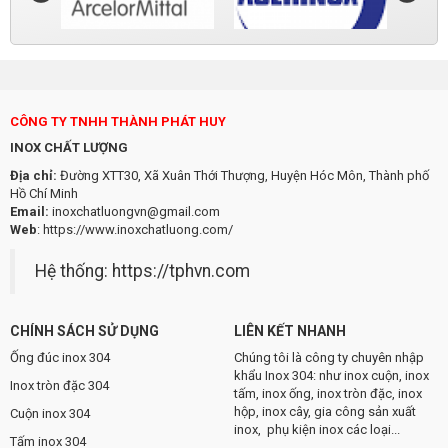
CÔNG TY TNHH THÀNH PHÁT HUY
INOX CHẤT LƯỢNG
Địa chỉ:
Đường XTT30, Xã Xuân Thới Thượng, Huyện Hóc Môn, Thành phố
Hồ Chí Minh
Email:
inoxchatluongvn@gmail.com
Web
:
https://www.inoxchatluong.com/
Hệ thống:
https://tphvn.com
CHÍNH SÁCH SỬ DỤNG
LIÊN KẾT NHANH
Ống đúc inox 304
Chúng tôi là công ty chuyên nhập
khẩu Inox 304: như inox cuộn, inox
Inox tròn đặc 304
tấm, inox ống, inox tròn đặc, inox
hộp, inox cây, gia công sản xuất
Cuộn inox 304
inox, phụ kiện inox các loại...
Tấm inox 304