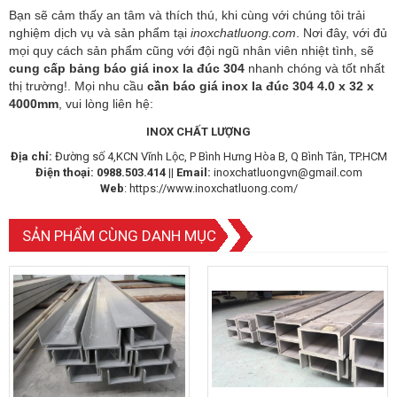
Bạn sẽ cảm thấy an tâm và thích thú, khi cùng với chúng tôi trải
nghiệm dịch vụ và sản phẩm tại
inoxchatluong.com
. Nơi đây, với đủ
mọi quy cách sản phẩm cũng với đội ngũ nhân viên nhiệt tình, sẽ
cung cấp bảng báo giá inox la đúc 304
nhanh chóng và tốt nhất
thị trường!. Mọi nhu cầu
cần báo giá inox la đúc 304 4.0 x 32 x
4000mm
, vui lòng liên hệ:
INOX CHẤT LƯỢNG
Địa chỉ:
Đường số 4,KCN Vĩnh Lộc, P Bình Hưng Hòa B, Q Bình Tân, TP.HCM
Điện thoại:
0988.503.414 ||
Email:
inoxchatluongvn@gmail.com
Web
:
https://www.inoxchatluong.com/
SẢN PHẨM CÙNG DANH MỤC