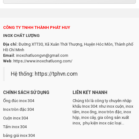
CÔNG TY TNHH THÀNH PHÁT HUY
INOX CHẤT LƯỢNG
Địa chỉ:
Đường XTT30, Xã Xuân Thới Thượng, Huyện Hóc Môn, Thành phố
Hồ Chí Minh
Email:
inoxchatluongvn@gmail.com
Web
:
https://www.inoxchatluong.com/
Hệ thống:
https://tphvn.com
CHÍNH SÁCH SỬ DỤNG
LIÊN KẾT NHANH
Ống đúc inox 304
Chúng tôi là công ty chuyên nhập
khẩu Inox 304: như inox cuộn, inox
Inox tròn đặc 304
tấm, inox ống, inox tròn đặc, inox
hộp, inox cây, gia công sản xuất
Cuộn inox 304
inox, phụ kiện inox các loại...
Tấm inox 304
bảng giá inox 304