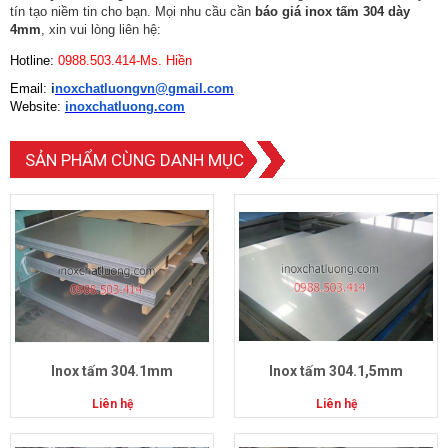
tín tạo niềm tin cho bạn. Mọi nhu cầu cần
báo giá inox tấm 304 dày
4mm
, xin vui lòng liên hệ:
Hotline:
0988.503.414-Ms. Hiền
Email:
i
noxchatluongvn@gmail.com
Website:
inoxchatluong.com
SẢN PHẨM CÙNG DANH MỤC
Inox tấm 304.1mm
Inox tấm 304.1,5mm
Liên hệ
Liên hệ