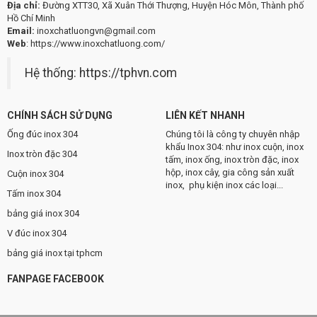
Địa chỉ:
Đường XTT30, Xã Xuân Thới Thượng, Huyện Hóc Môn, Thành phố
Hồ Chí Minh
Email:
inoxchatluongvn@gmail.com
Web
:
https://www.inoxchatluong.com/
Hệ thống:
https://tphvn.com
CHÍNH SÁCH SỬ DỤNG
LIÊN KẾT NHANH
Ống đúc inox 304
Chúng tôi là công ty chuyên nhập
khẩu Inox 304: như inox cuộn, inox
Inox tròn đặc 304
tấm, inox ống, inox tròn đặc, inox
hộp, inox cây, gia công sản xuất
Cuộn inox 304
inox, phụ kiện inox các loại...
Tấm inox 304
bảng giá inox 304
V đúc inox 304
bảng giá inox tại tphcm
FANPAGE FACEBOOK