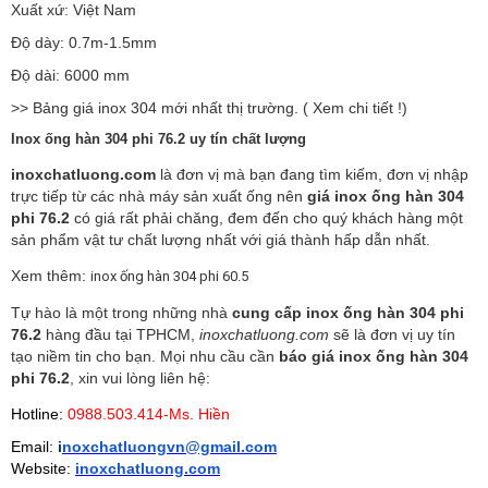
Xuất xứ: Việt Nam
Độ dày: 0.7m-1.5mm
Độ dài: 6000 mm
>> Bảng giá inox 304 mới nhất thị trường. (
Xem chi tiết
!)
Inox ống hàn 304 phi 76.2 uy tín chất lượng
inoxchatluong.com
là đơn vị mà bạn đang tìm kiếm, đơn vị nhập
trực tiếp từ các nhà máy sản xuất ống nên
giá inox ống hàn 304
phi 76.2
có giá rất phải chăng, đem đến cho quý khách hàng một
sản phẩm vật tư chất lượng nhất với giá thành hấp dẫn nhất.
Xem thêm:
inox ống hàn 304 phi 60.5
Tự hào là một trong những nhà
cung cấp inox ống hàn 304 phi
76.2
hàng đầu tại TPHCM,
inoxchatluong.com
sẽ là đơn vị uy tín
tạo niềm tin cho bạn. Mọi nhu cầu cần
báo giá inox ống hàn 304
phi 76.2
, xin vui lòng liên hệ:
Hotline:
0988.503.414-Ms. Hiền
Email:
i
noxchatluongvn@gmail.com
Website:
inoxchatluong.com