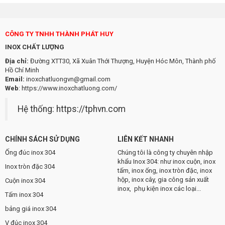
CÔNG TY TNHH THÀNH PHÁT HUY
INOX CHẤT LƯỢNG
Địa chỉ:
Đường XTT30, Xã Xuân Thới Thượng, Huyện Hóc Môn, Thành phố
Hồ Chí Minh
Email:
inoxchatluongvn@gmail.com
Web
:
https://www.inoxchatluong.com/
Hệ thống:
https://tphvn.com
CHÍNH SÁCH SỬ DỤNG
LIÊN KẾT NHANH
Ống đúc inox 304
Chúng tôi là công ty chuyên nhập
khẩu Inox 304: như inox cuộn, inox
Inox tròn đặc 304
tấm, inox ống, inox tròn đặc, inox
hộp, inox cây, gia công sản xuất
Cuộn inox 304
inox, phụ kiện inox các loại...
Tấm inox 304
bảng giá inox 304
V đúc inox 304