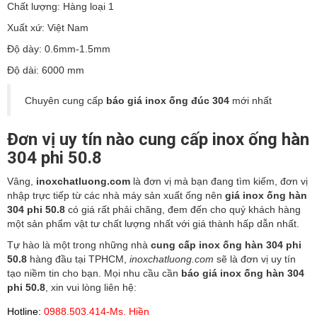
Chất lượng: Hàng loại 1
Xuất xứ: Việt Nam
Độ dày: 0.6mm-1.5mm
Độ dài: 6000 mm
Chuyên cung cấp
báo giá inox ống đúc 304
mới nhất
Đơn vị uy tín nào cung cấp inox ống hàn
304 phi 50.8
Vâng,
inoxchatluong.com
là đơn vị mà bạn đang tìm kiếm, đơn vị
nhập trực tiếp từ các nhà máy sản xuất ống nên
giá inox ống hàn
304 phi 50.8
có giá rất phải chăng, đem đến cho quý khách hàng
một sản phẩm vật tư chất lượng nhất với giá thành hấp dẫn nhất.
Tự hào là một trong những nhà
cung cấp inox ống hàn 304 phi
50.8
hàng đầu tại TPHCM,
inoxchatluong.com
sẽ là đơn vị uy tín
tạo niềm tin cho bạn. Mọi nhu cầu cần
báo giá inox ống hàn 304
phi 50.8
, xin vui lòng liên hệ:
Hotline:
0988.503.414-Ms. Hiền