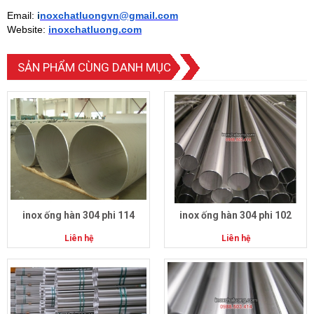
Email:
i
noxchatluongvn@gmail.com
Website:
inoxchatluong.com
SẢN PHẨM CÙNG DANH MỤC
inox ống hàn 304 phi 114
inox ống hàn 304 phi 102
Liên hệ
Liên hệ