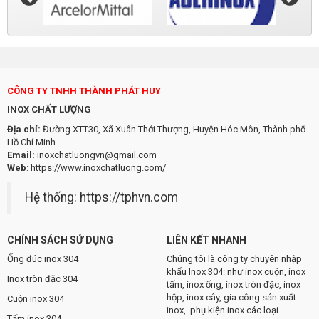
CÔNG TY TNHH THÀNH PHÁT HUY
INOX CHẤT LƯỢNG
Địa chỉ:
Đường XTT30, Xã Xuân Thới Thượng, Huyện Hóc Môn, Thành phố
Hồ Chí Minh
Email:
inoxchatluongvn@gmail.com
Web
:
https://www.inoxchatluong.com/
Hệ thống:
https://tphvn.com
CHÍNH SÁCH SỬ DỤNG
LIÊN KẾT NHANH
Ống đúc inox 304
Chúng tôi là công ty chuyên nhập
khẩu Inox 304: như inox cuộn, inox
Inox tròn đặc 304
tấm, inox ống, inox tròn đặc, inox
hộp, inox cây, gia công sản xuất
Cuộn inox 304
inox, phụ kiện inox các loại...
Tấm inox 304