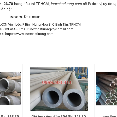
i 26.70
hàng đầu tại TPHCM,
inoxchatluong.com
sẽ là đơn vị uy tín t
 liên hệ:
INOX CHẤT LƯỢNG
KCN Vĩnh Lộc, P Bình Hưng Hòa B, Q Bình Tân, TP.HCM
8.503.414 -
Email:
inoxchatluongvn@gmail.com
eb
: https://www.inoxchatluong.com
 Phi 168.30
Giá inox ống đúc 304 Phi 141.30
inox ống