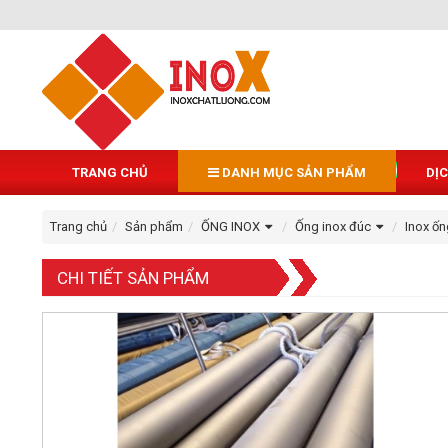
TRANG CHỦ
DANH MỤC SẢN PHẨM
DỊ
Trang chủ
Sản phẩm
ỐNG INOX
Ống inox đúc
Inox ốn
CHI TIẾT SẢN PHẨM