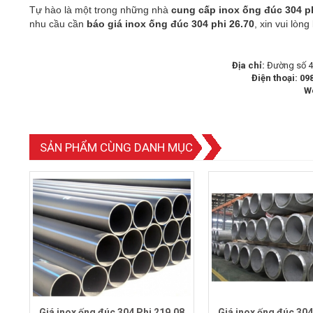
Tự hào là một trong những nhà
cung cấp inox ống đúc 304 ph
nhu cầu cần
báo giá inox ống đúc 304 phi 26.70
, xin vui lòng
Địa chỉ:
Đường số 4,
Điện thoại:
098
W
SẢN PHẨM CÙNG DANH MỤC
Giá inox ống đúc 304 Phi 219.08
Giá inox ống đúc 304