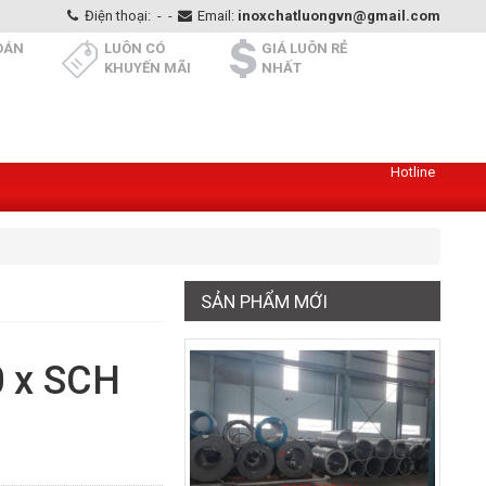
Điện thoại:
-
-
Email:
inoxchatluongvn@gmail.com
OÁN
LUÔN CÓ
GIÁ LUÔN RẺ
KHUYẾN MÃI
NHẤT
Hotline
SẢN PHẨM MỚI
0 x SCH