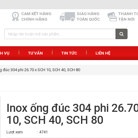
CAM KẾT HÀNG
GIAO HÀNG
THANH T
CHÍNH HÃNG
TOÀN QUỐC
TẬN NƠI
CH VỤ
TƯ VẤN
TIN TỨC
LIÊN HỆ
g đúc 304 phi 26.70 x SCH 10, SCH 40, SCH 80
Inox ống đúc 304 phi 26.7
10, SCH 40, SCH 80
Lượt xem
: 4741