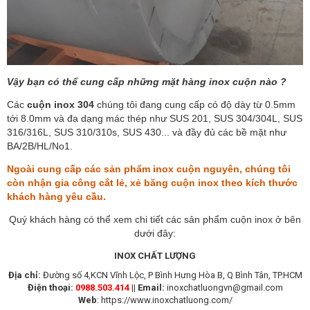
Vậy bạn có thể cung cấp những mặt hàng inox cuộn nào ?
Các
cuộn inox 304
chúng tôi đang cung cấp có độ dày từ 0.5mm
tới 8.0mm và đa dạng mác thép như SUS 201, SUS 304/304L, SUS
316/316L, SUS 310/310s, SUS 430... và đầy đủ các bề mặt như
BA/2B/HL/No1.
Ngoài cung cấp các sản phẩm inox cuộn nguyên, chúng tôi
còn nhận gia công cắt lẻ, xẻ băng cuộn inox theo kích thước
khách hàng yêu cầu.
Quý khách hàng có thể xem chi tiết các sản phẩm cuộn inox ở bên
dưới đây:
INOX CHẤT LƯỢNG
Địa chỉ:
Đường số 4,KCN Vĩnh Lộc, P Bình Hưng Hòa B, Q Bình Tân, TP.HCM
Điện thoại:
0988.503.414
||
Email:
inoxchatluongvn@gmail.com
Web
:
https://www.inoxchatluong.com/