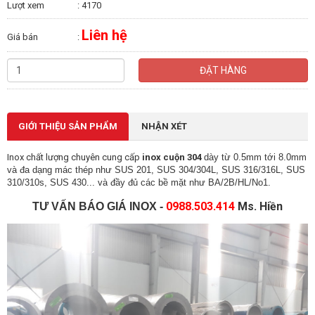
Lượt xem
: 4170
Liên hệ
Giá bán
:
ĐẶT HÀNG
GIỚI THIỆU SẢN PHẨM
NHẬN XÉT
Inox chất lượng chuyên cung cấp
inox cuộn 304
dày từ 0.5mm tới 8.0mm
và đa dạng mác thép như SUS 201, SUS 304/304L, SUS 316/316L, SUS
310/310s, SUS 430... và đầy đủ các bề mặt như BA/2B/HL/No1.
0988.503.414
Ms. Hiền
TƯ VẤN BÁO GIÁ INOX -