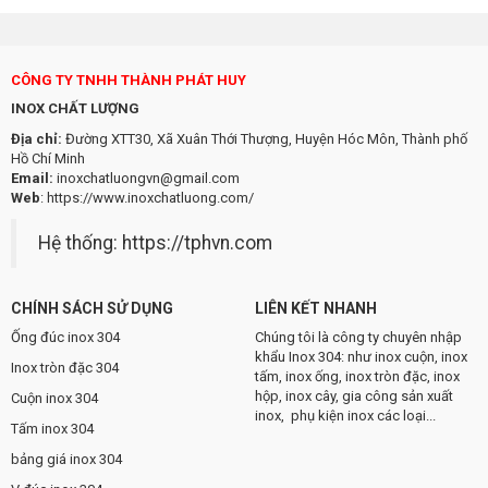
CÔNG TY TNHH THÀNH PHÁT HUY
INOX CHẤT LƯỢNG
Địa chỉ:
Đường XTT30, Xã Xuân Thới Thượng, Huyện Hóc Môn, Thành phố
Hồ Chí Minh
Email:
inoxchatluongvn@gmail.com
Web
:
https://www.inoxchatluong.com/
Hệ thống:
https://tphvn.com
CHÍNH SÁCH SỬ DỤNG
LIÊN KẾT NHANH
Ống đúc inox 304
Chúng tôi là công ty chuyên nhập
khẩu Inox 304: như inox cuộn, inox
Inox tròn đặc 304
tấm, inox ống, inox tròn đặc, inox
hộp, inox cây, gia công sản xuất
Cuộn inox 304
inox, phụ kiện inox các loại...
Tấm inox 304
bảng giá inox 304