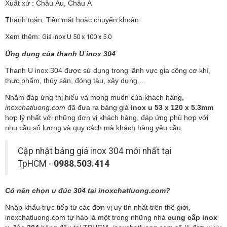
Xuất xứ : Châu Âu, Châu Á
Thanh toán: Tiền mặt hoặc chuyển khoản
Xem thêm:
Giá inox U 50 x 100 x 5.0
Ứng dụng của thanh U inox 304
Thanh U inox 304 được sử dụng trong lãnh vực gia công cơ khí,
thực phẩm, thủy sản, đóng tàu, xây dựng...
Nhằm đáp ứng thị hiếu và mong muốn của khách hàng,
inoxchatluong.com
đã đưa ra bảng giá
inox u 53 x 120 x 5.3mm
hợp lý nhất với những đơn vị khách hàng, đáp ứng phù hợp với
nhu cầu số lượng và quy cách mà khách hàng yêu cầu.
Cập nhật
bảng giá inox 304 mới nhất tại
TpHCM
-
0988.503.414
Có nên chọn u đúc 304 tại inoxchatluong.com?
Nhập khẩu trực tiếp từ các đơn vị uy tín nhất trên thế giới,
inoxchatluong.com tự hào là một trong những nhà
cung cấp inox