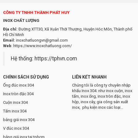
CÔNG TY TNHH THÀNH PHÁT HUY
INOX CHẤT LƯỢNG
Địa chỉ:
Đường XTT30, Xã Xuân Thới Thượng, Huyện Hóc Môn, Thành phố
Hồ Chí Minh
Email:
inoxchatluongvn@gmail.com
Web
:
https://www.inoxchatluong.com/
Hệ thống:
https://tphvn.com
CHÍNH SÁCH SỬ DỤNG
LIÊN KẾT NHANH
Ống đúc inox 304
Chúng tôi là công ty chuyên nhập
khẩu Inox 304: như inox cuộn, inox
Inox tròn đặc 304
tấm, inox ống, inox tròn đặc, inox
hộp, inox cây, gia công sản xuất
Cuộn inox 304
inox, phụ kiện inox các loại...
Tấm inox 304
bảng giá inox 304
V đúc inox 304
bảng giá inox tại tphcm