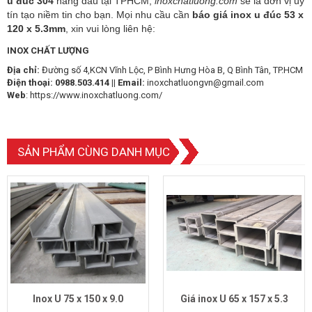
u đúc 304
hàng đầu tại TPHCM,
inoxchatluong.com
sẽ là đơn vị uy
tín tạo niềm tin cho bạn. Mọi nhu cầu cần
báo giá inox u đúc 53 x
120 x 5.3mm
, xin vui lòng liên hệ:
INOX CHẤT LƯỢNG
Địa chỉ:
Đường số 4,KCN Vĩnh Lộc, P Bình Hưng Hòa B, Q Bình Tân, TP.HCM
Điện thoại:
0988.503.414 ||
Email:
inoxchatluongvn@gmail.com
Web
:
https://www.inoxchatluong.com/
SẢN PHẨM CÙNG DANH MỤC
Inox U 75 x 150 x 9.0
Giá inox U 65 x 157 x 5.3