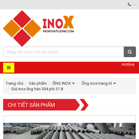
-
Hotline
Trang chủ
Sản phẩm
ỐNG INOX
Ống inox trang trí
Giá inox ống hàn 304 phi 31.8
CHI TIẾT SẢN PHẨM