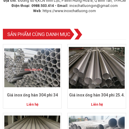
Địa chỉ:
Đường số 4,KCN Vĩnh Lộc, P Bình Hưng Hòa B, Q Bình Tân, TP.HCM
Điện thoại:
0988.503.414 -
Email:
inoxchatluongvn@gmail.com
Web
: https://www.inoxchatluong.com
SẢN PHẨM CÙNG DANH MỤC
Giá inox ống hàn 304 phi 34
Giá inox ống hàn 304 phi 25.4.
Liên hệ
Liên hệ