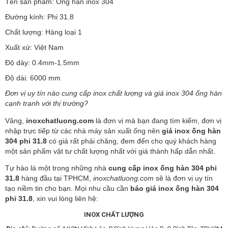
Tên sản phẩm: Ống hàn inox 304
Đường kính: Phi 31.8
Chất lượng: Hàng loại 1
Xuất xứ: Việt Nam
Độ dày: 0.4mm-1.5mm
Độ dài: 6000 mm
Đơn vị uy tín nào cung cấp inox chất lượng và giá inox 304 ống hàn
cạnh tranh với thị trường?
Vâng,
inoxchatluong.com
là đơn vị mà bạn đang tìm kiếm, đơn vị
nhập trực tiếp từ các nhà máy sản xuất ống nên
giá inox ống hàn
304 phi 31.8
có giá rất phải chăng, đem đến cho quý khách hàng
một sản phẩm vật tư chất lượng nhất với giá thành hấp dẫn nhất.
Tự hào là một trong những nhà
cung cấp inox ống hàn 304 phi
31.8
hàng đầu tại TPHCM,
inoxchatluong.com
sẽ là đơn vị uy tín
tạo niềm tin cho bạn. Mọi nhu cầu cần
báo giá inox ống hàn 304
phi 31.8
, xin vui lòng liên hệ:
INOX CHẤT LƯỢNG