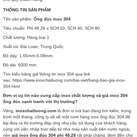
THÔNG TIN SẢN PHẨM
Tên sản phẩm:
Ống đúc inox 304
Tiêu chuẩn: Phi 48.26 x SCH 10, SCH 40, SCH 80
Chất lượng: Hàng loại 1
Xuất xứ: Đài Loan, Trung Quốc,
Độ dày: 1.65mm-5.08mm
Độ dài: 6000 mm.
Tìm hiểu bảng giá thông tin inox 304 qua link
sau:
https://www.inoxchatluong.com/bai-viet/bang-bao-gia-inox-
304.html
Đơn vị uy tín nào cung cấp inox chất lượng và giá inox 304
ống đúc cạnh tranh với thị trường?
Vâng,
inoxchatluong.com
là đơn vị mà bạn đang tìm kiếm, trung
bình một tháng, công ty sẽ về một cont hàng inox ống đúc 304 để
kịp đưa ra thị trường đáp ứng nhu cầu sử dụng của khách hàng,
cùng với việc nhập trực tiếp từ nhà máy sản xuất bên nước ngoài,
nên
giá inox ống đúc 304 phi 48.26
rất phải chăng, đem đến cho