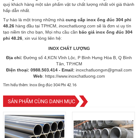
quý khách hàng một sản phẩm vật tư chất lượng nhất với giá thành
hấp dẫn nhất.
Tự hào là một trong những nhà
cung cấp inox ống đúc 304 phi
48.26
hàng đầu tại TPHCM,
inoxchatluong.com
sẽ là đơn vị uy tín
tạo niềm tin cho bạn, Mọi nhu cầu cần
báo giá inox ống đúc 304
phi 48.26
, xin vui lòng liên hệ:
INOX CHẤT LƯỢNG
Địa chỉ:
Đường số 4,KCN Vĩnh Lộc, P Bình Hưng Hòa B, Q Bình
Tân, TP.HCM
Điện thoại:
0988.503.414 -
Email:
inoxchatluongvn@gmail.com
Web
: https://www.inoxchatluong.com
Tìm hiểu thêm:
Inox ống đúc 304 Phi 42.16
SẢN PHẨM CÙNG DANH MỤC