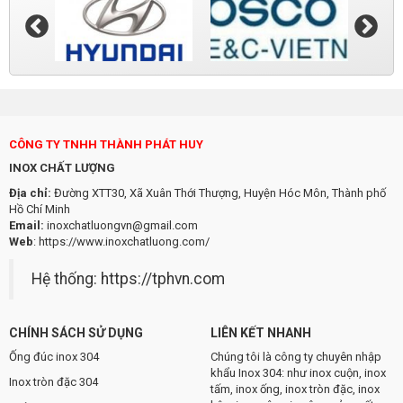
CÔNG TY TNHH THÀNH PHÁT HUY
INOX CHẤT LƯỢNG
Địa chỉ:
Đường XTT30, Xã Xuân Thới Thượng, Huyện Hóc Môn, Thành phố
Hồ Chí Minh
Email:
inoxchatluongvn@gmail.com
Web
:
https://www.inoxchatluong.com/
Hệ thống:
https://tphvn.com
CHÍNH SÁCH SỬ DỤNG
LIÊN KẾT NHANH
Ống đúc inox 304
Chúng tôi là công ty chuyên nhập
khẩu Inox 304: như inox cuộn, inox
Inox tròn đặc 304
tấm, inox ống, inox tròn đặc, inox